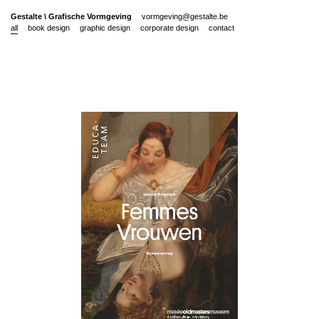
Gestalte
\
Grafische Vormgeving
vormgeving@gestalte.be
all
book design
graphic design
corporate design
contact