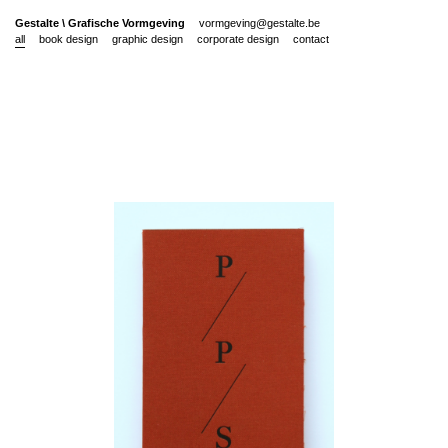
Gestalte
\
Grafische Vormgeving
vormgeving@gestalte.be
all
book design
graphic design
corporate design
contact