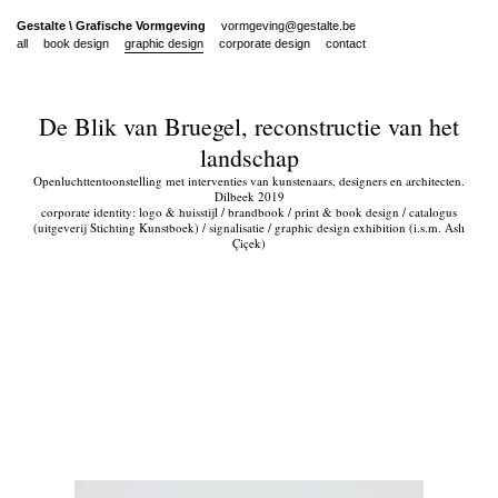
Gestalte
\
Grafische Vormgeving
vormgeving@gestalte.be
all
book design
graphic design
corporate design
contact
De Blik van Bruegel, reconstructie van het
landschap
Openluchttentoonstelling met interventies van kunstenaars, designers en architecten.
Dilbeek 2019
corporate identity: logo & huisstijl / brandbook / print & book design / catalogus
(uitgeverij Stichting Kunstboek) / signalisatie / graphic design exhibition (i.s.m. Aslı
Çiçek)