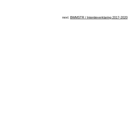
next:
BWMSTR / Intentieverklaring 2017-2020