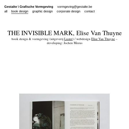
Gestalte
\
Grafische Vormgeving
vormgeving@gestalte.be
all
book design
graphic design
corporate design
contact
THE
INVISIBLE
MARK
, Elise Van Thuyne
book design & vormgeving (uitgeverij
Luster
) / webdesign
Elise Van Thuyne
–
developing: Jochen Meeus