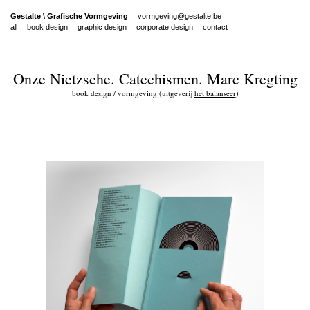
Gestalte
\
Grafische Vormgeving
vormgeving@gestalte.be
all
book design
graphic design
corporate design
contact
Onze Nietzsche. Catechismen. Marc Kregting
book design / vormgeving (uitgeverij
het balanseer
)